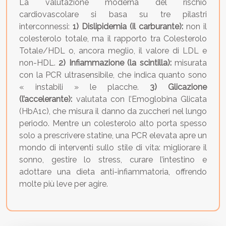
La valutazione moderna del rischio
cardiovascolare si basa su tre pilastri
interconnessi:
1) Dislipidemia (il carburante):
non il
colesterolo totale, ma il rapporto tra Colesterolo
Totale/HDL o, ancora meglio, il valore di LDL e
non-HDL.
2) Infiammazione (la scintilla):
misurata
con la PCR ultrasensibile, che indica quanto sono
« instabili » le placche.
3) Glicazione
(l’accelerante):
valutata con l’Emoglobina Glicata
(HbA1c), che misura il danno da zuccheri nel lungo
periodo. Mentre un colesterolo alto porta spesso
solo a prescrivere statine, una PCR elevata apre un
mondo di interventi sullo stile di vita: migliorare il
sonno, gestire lo stress, curare l’intestino e
adottare una dieta anti-infiammatoria, offrendo
molte più leve per agire.