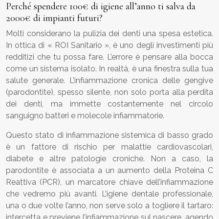
Perché spendere 100€ di igiene all’anno ti salva da
2000€ di impianti futuri?
Molti considerano la pulizia dei denti una spesa estetica.
In ottica di « ROI Sanitario », è uno degli investimenti più
redditizi che tu possa fare. L’errore è pensare alla bocca
come un sistema isolato. In realtà, è una finestra sulla tua
salute generale. L’infiammazione cronica delle gengive
(parodontite), spesso silente, non solo porta alla perdita
dei denti, ma immette costantemente nel circolo
sanguigno batteri e molecole infiammatorie.
Questo stato di infiammazione sistemica di basso grado
è un fattore di rischio per malattie cardiovascolari,
diabete e altre patologie croniche. Non a caso, la
parodontite è associata a un aumento della Proteina C
Reattiva (PCR), un marcatore chiave dell’infiammazione
che vedremo più avanti. L’igiene dentale professionale,
una o due volte l’anno, non serve solo a togliere il tartaro:
intercetta e previene l’infiammazione sul nascere, agendo