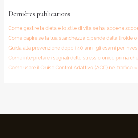
Dernières publications
Come gestire la dieta e lo stile di vita se hai appena scop
Come capire se la tua stanchezza dipende dalla tiroide o 
Guida alla prevenzione dopo i 40 anni: gli esami per investi
Come interpretare i segnali dello stress cronico prima ch
Come usare il Cruise Control Adattivo (ACC) nel traffico