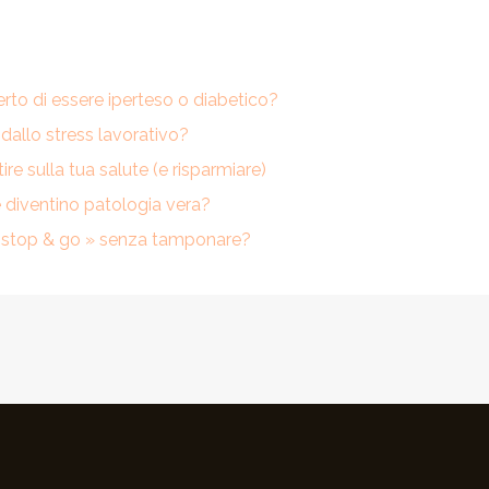
erto di essere iperteso o diabetico?
dallo stress lavorativo?
re sulla tua salute (e risparmiare)
e diventino patologia vera?
 « stop & go » senza tamponare?