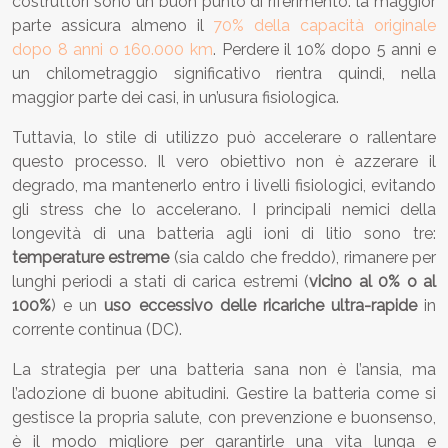
costruttori sono un buon punto di riferimento: la maggior
parte assicura almeno il
70% della capacità originale
dopo 8 anni o 160.000 km
. Perdere il 10% dopo 5 anni e
un chilometraggio significativo rientra quindi, nella
maggior parte dei casi, in un’usura fisiologica.
Tuttavia, lo stile di utilizzo può accelerare o rallentare
questo processo. Il vero obiettivo non è azzerare il
degrado, ma mantenerlo entro i livelli fisiologici, evitando
gli stress che lo accelerano. I principali nemici della
longevità di una batteria agli ioni di litio sono tre:
temperature estreme
(sia caldo che freddo), rimanere per
lunghi periodi a stati di carica estremi (
vicino al 0% o al
100%
) e un
uso eccessivo delle ricariche ultra-rapide
in
corrente continua (DC).
La strategia per una batteria sana non è l’ansia, ma
l’adozione di buone abitudini. Gestire la batteria come si
gestisce la propria salute, con prevenzione e buonsenso,
è il modo migliore per garantirle una vita lunga e