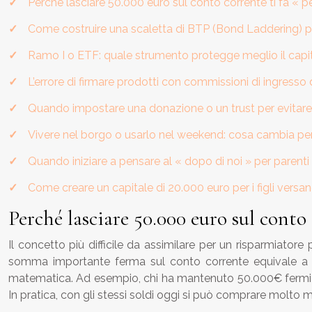
Perché lasciare 50.000 euro sul conto corrente ti fa « p
Come costruire una scaletta di BTP (Bond Laddering) p
Ramo I o ETF: quale strumento protegge meglio il capit
L’errore di firmare prodotti con commissioni di ingress
Quando impostare una donazione o un trust per evitare li
Vivere nel borgo o usarlo nel weekend: cosa cambia pe
Quando iniziare a pensare al « dopo di noi » per parenti
Come creare un capitale di 20.000 euro per i figli versan
Perché lasciare 50.000 euro sul conto 
Il concetto più difficile da assimilare per un risparmiato
somma importante ferma sul conto corrente equivale a es
matematica. Ad esempio, chi ha mantenuto 50.000€ fermi sul 
In pratica, con gli stessi soldi oggi si può comprare molto m