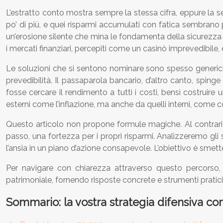
L’estratto conto mostra sempre la stessa cifra, eppure la s
po’ di più, e quei risparmi accumulati con fatica sembrano pe
un’erosione silente che mina le fondamenta della sicurezza e
i mercati finanziari, percepiti come un casinò imprevedibile,
Le soluzioni che si sentono nominare sono spesso generiche 
prevedibilità. Il passaparola bancario, d’altro canto, sping
fosse cercare il rendimento a tutti i costi, bensì costruire
esterni come l’inflazione, ma anche da quelli interni, come co
Questo articolo non propone formule magiche. Al contrari
passo, una fortezza per i propri risparmi. Analizzeremo gli
l’ansia in un piano d’azione consapevole. L’obiettivo è smette
Per navigare con chiarezza attraverso questo percorso, a
patrimoniale, fornendo risposte concrete e strumenti pratici 
Sommario: la vostra strategia difensiva cont