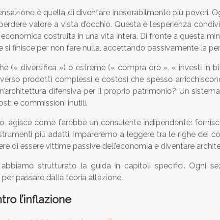
ensazione è quella di diventare inesorabilmente più poveri. Og
rdere valore a vista d’occhio. Questa è l’esperienza condivisa
conomica costruita in una vita intera. Di fronte a questa min
 e si finisce per non fare nulla, accettando passivamente la per
(« diversifica ») o estreme (« compra oro », « investi in bi
e verso prodotti complessi e costosi che spesso arricchiscono
 un’architettura difensiva per il proprio patrimonio? Un sist
sti e commissioni inutili.
o, agisce come farebbe un consulente indipendente: fornis
 strumenti più adatti, impareremo a leggere tra le righe dei c
re di essere vittime passive dell’economia e diventare architett
bbiamo strutturato la guida in capitoli specifici. Ogni s
per passare dalla teoria all’azione.
ro l’inflazione