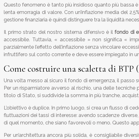
Questo fenomeno è tanto più insidioso quanto più bassa è la 
lenta emorragia di valore. Con un’inflazione media del 2,5
gestione finanziaria è quindi distinguere tra la liquidità nec
Il primo strato del nostro sistema difensivo è il
fondo di 
accessibile. Tuttavia, « accessibile » non significa « 
parzialmente l’effetto dell’inflazione senza vincolare ecce
infruttifero sul conto corrente e deve essere impiegato in un
Come costruire una scaletta di BTP 
Una volta messo al sicuro il fondo di emergenza, il passo su
Per un risparmiatore avverso al rischio, una delle tecniche pi
titolo di Stato, si suddivide la somma in più tranche, acq
L’obiettivo è duplice. In primo luogo, si crea un flusso di ced
fluttuazioni dei tassi di interesse: avendo scadenze diverse,
di quel momento, che siano favorevoli o meno. Questo approcc
Per un’architettura ancora più solida, è consigliabile diversi