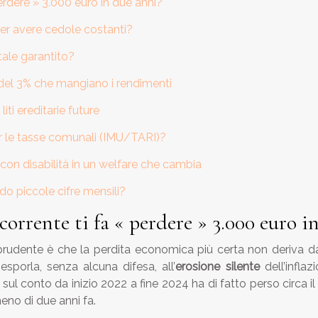
erdere » 3.000 euro in due anni?
er avere cedole costanti?
ale garantito?
o del 3% che mangiano i rendimenti
ti ereditarie future
r le tasse comunali (IMU/TARI)?
 con disabilità in un welfare che cambia
do piccole cifre mensili?
corrente ti fa « perdere » 3.000 euro i
re prudente è che la perdita economica più certa non deriva d
porla, senza alcuna difesa, all’
erosione silente
dell’inflaz
conto da inizio 2022 a fine 2024 ha di fatto perso circa il 1
eno di due anni fa.