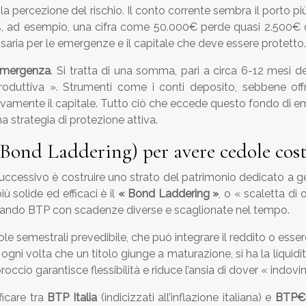
percezione del rischio. Il conto corrente sembra il porto più 
%, ad esempio, una cifra come 50.000€ perde quasi 2.500€ di
essaria per le emergenze e il capitale che deve essere protetto.
emergenza
. Si tratta di una somma, pari a circa 6-12 mesi d
improduttiva ». Strumenti come i conti deposito, sebbene o
ssivamente il capitale. Tutto ciò che eccede questo fondo di e
a strategia di protezione attiva.
(Bond Laddering) per avere cedole cos
ccessivo è costruire uno strato del patrimonio dedicato a gene
ù solide ed efficaci è il
« Bond Laddering »
, o « scaletta di 
uistando BTP con scadenze diverse e scaglionate nel tempo.
ole semestrali prevedibile, che può integrare il reddito o essere
 ogni volta che un titolo giunge a maturazione, si ha la liquid
io garantisce flessibilità e riduce l’ansia di dover « indovin
ficare tra
BTP Italia
(indicizzati all’inflazione italiana) e
BTP€