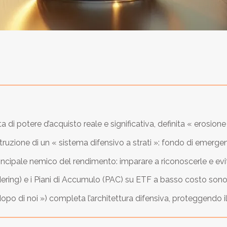
 di potere d’acquisto reale e significativa, definita « erosione 
uzione di un « sistema difensivo a strati »: fondo di emergenz
rincipale nemico del rendimento: imparare a riconoscerle e ev
ing) e i Piani di Accumulo (PAC) su ETF a basso costo sono p
dopo di noi ») completa l’architettura difensiva, proteggendo il