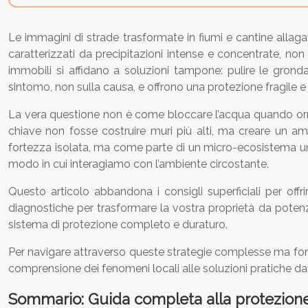
Le immagini di strade trasformate in fiumi e cantine allag
caratterizzati da precipitazioni intense e concentrate, no
immobili si affidano a soluzioni tampone: pulire le grondai
sintomo, non sulla causa, e offrono una protezione fragile 
La vera questione non è come bloccare l’acqua quando ormai
chiave non fosse costruire muri più alti, ma creare un am
fortezza isolata, ma come parte di un micro-ecosistema urbano
modo in cui interagiamo con l’ambiente circostante.
Questo articolo abbandona i consigli superficiali per off
diagnostiche per trasformare la vostra proprietà da potenz
sistema di protezione completo e duraturo.
Per navigare attraverso queste strategie complesse ma fonda
comprensione dei fenomeni locali alle soluzioni pratiche d
Sommario: Guida completa alla protezione 