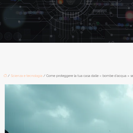
/
Scienza e tecnologia
/ Come proteggere la tua casa dalle « bombe d’acqua » se