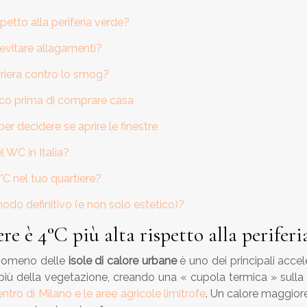
petto alla periferia verde?
 evitare allagamenti?
rriera contro lo smog?
ogico prima di comprare casa
per decidere se aprire le finestre
 WC in Italia?
3°C nel tuo quartiere?
modo definitivo (e non solo estetico)?
e è 4°C più alta rispetto alla periferi
fenomeno delle
isole di calore urbane
è uno dei principali accele
iù della vegetazione, creando una « cupola termica » sulla c
centro di Milano e le aree agricole limitrofe
. Un calore maggiore 