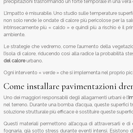
precipitazioni trasformando un forte temporale in una vera
L’impatto è misurabile. Uno studio sulle temperature superf
non solo rende le ondate di calore più pericolose per la sal
intrinsecamente più « caldo » e quindi più a rischio è il p
ambiente.
Le strategie che vedremo, come l’aumento della vegetazione
l’isola di calore, riducendo così alla radice la probabilità s
del calore
urbano.
Ogni intervento « verde » che si implementa nel proprio picc
Come installare pavimentazioni dren
Uno dei maggiori responsabili degli allagamenti urbani è l’
im
nel terreno. Durante una bomba d’acqua, queste superfici tra
soluzione strutturale più efficace è sostituire queste superfi
Questi materiali permettono all’acqua di attraversarli e d
fognaria, già sotto stress durante eventi intensi. Esistono 