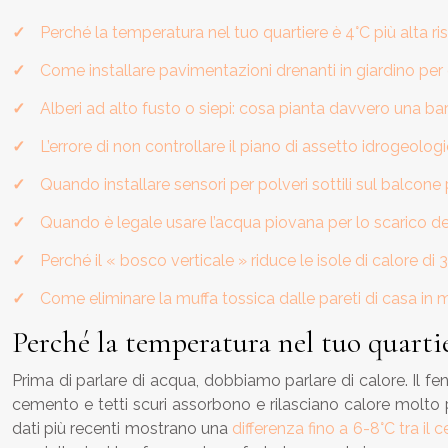
Perché la temperatura nel tuo quartiere è 4°C più alta ris
Come installare pavimentazioni drenanti in giardino per
Alberi ad alto fusto o siepi: cosa pianta davvero una ba
L’errore di non controllare il piano di assetto idrogeol
Quando installare sensori per polveri sottili sul balcone 
Quando è legale usare l’acqua piovana per lo scarico del
Perché il « bosco verticale » riduce le isole di calore di 
Come eliminare la muffa tossica dalle pareti di casa in 
Perché la temperatura nel tuo quartier
Prima di parlare di acqua, dobbiamo parlare di calore. Il 
cemento e tetti scuri assorbono e rilasciano calore molto p
dati più recenti mostrano una
differenza fino a 6-8°C tra il 