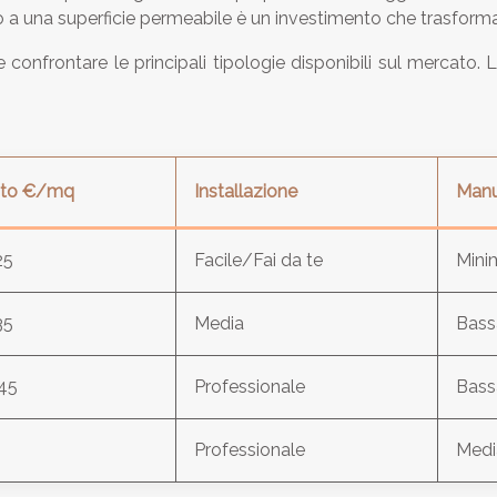
io a una superficie permeabile è un investimento che trasforma
ile confrontare le principali tipologie disponibili sul mercat
to €/mq
Installazione
Manu
25
Facile/Fai da te
Mini
35
Media
Bass
45
Professionale
Bass
Professionale
Medi