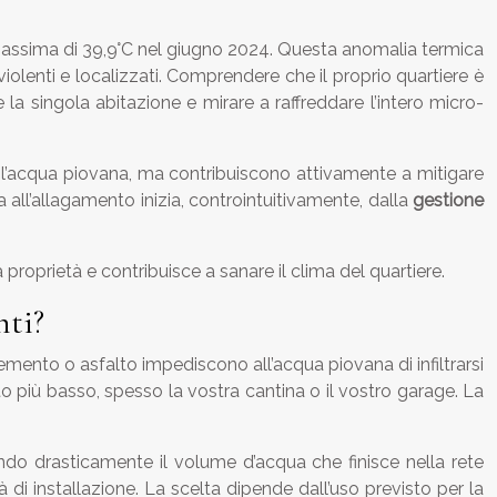
a massima di 39,9°C nel giugno 2024. Questa anomalia termica
iolenti e localizzati. Comprendere che il proprio quartiere è
la singola abitazione e mirare a raffreddare l’intero micro-
e l’acqua piovana, ma contribuiscono attivamente a mitigare
ta all’allagamento inizia, controintuitivamente, dalla
gestione
roprietà e contribuisce a sanare il clima del quartiere.
nti?
n cemento o asfalto impediscono all’acqua piovana di infiltrarsi
to più basso, spesso la vostra cantina o il vostro garage. La
endo drasticamente il volume d’acqua che finisce nella rete
 di installazione. La scelta dipende dall’uso previsto per la