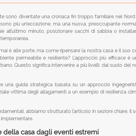
ate sono diventate una cronaca fin troppo familiare nel Nord
n sono più un’eccezione, ma una nuova, preoccupante normalità
e all’ultimo minuto, posizionare sacchi di sabbia o installa
e temporanea.
 è alle porte, ma come ripensare la nostra casa e il suo cont
biente permeabile e resiliente? L’approccio più efficace è 
. Questo significa intervenire a più livelli: dal suolo del nost
rire una guida strategica basata su un approccio ingegnerist
iale vittima degli allagamenti a un esempio di resilienza cl
mentali, abbiamo strutturato l’articolo in sezioni chiare. Il
a implementare.
della casa dagli eventi estremi