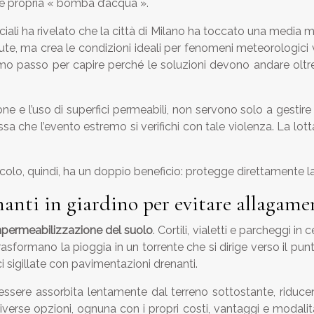
 e propria « bomba d’acqua ».
iciali ha rivelato che la città di Milano ha toccato una medi
ute, ma crea le condizioni ideali per fenomeni meteorologici v
rimo passo per capire perché le soluzioni devono andare oltre 
 e l’uso di superfici permeabili, non servono solo a gestir
tessa che l’evento estremo si verifichi con tale violenza. La lot
olo, quindi, ha un doppio beneficio: protegge direttamente la p
anti in giardino per evitare allagame
permeabilizzazione del suolo
. Cortili, vialetti e parcheggi i
sformano la pioggia in un torrente che si dirige verso il pun
ci sigillate con pavimentazioni drenanti.
i essere assorbita lentamente dal terreno sottostante, riduc
diverse opzioni, ognuna con i propri costi, vantaggi e modalità