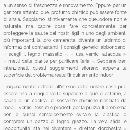
a un senso di freschezza e rinnovamento. Eppure, per un
genitore attento, quel profumo chimico può essere fonte
di ansia. Sappiamo istintivamente che quell’odore non è
naturale, ma capire cosa fare concretamente per
proteggere la salute dei nostri figli in uno degli ambienti
più importanti, la loro cameretta, diventa un labirinto di
informazioni contrastanti. I consigli generici abbondano:
« scegli il legno massello », « usa vernici all’acqua »,
« metti delle piante per purificare l’aria ». Sebbene ben
intenzionati, questi suggerimenti sfiorano appena la
superficie del problema reale: l’inquinamento indoor.
L’inquinamento dell’aria all’interno delle nostre case può
essere fino a cinque volte superiore a quello esterno, a
causa di un cocktail di sostanze chimiche rilasciate da
mobili, vernici, tessuti e prodotti per la pulizia. Il problema
non è quindi semplicemente evitare la plastica o
comprare un pezzo di legno grezzo. La vera sfida, e
l’opportunità, sta nel diventare « direttori d’orchestra »