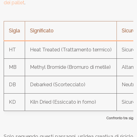
dei pallet
.
Sigla
Significato
Sicure
HT
Heat Treated (Trattamento termico)
Sicuro
MB
Methyl Bromide (Bromuro di metile)
Altame
DB
Debarked (Scortecciato)
Neutr
KD
Kiln Dried (Essiccato in forno)
Sicuro
Confronto tra sigle
Solo seguendo questi passaggi, un’idea creativa di riciclo