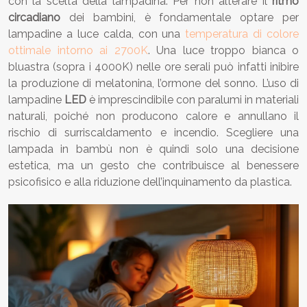
con la scelta della lampadina. Per non alterare il
ritmo
circadiano
dei bambini, è fondamentale optare per
lampadine a luce calda, con una
temperatura di colore
ottimale intorno ai 2700K
. Una luce troppo bianca o
bluastra (sopra i 4000K) nelle ore serali può infatti inibire
la produzione di melatonina, l’ormone del sonno. L’uso di
lampadine
LED
è imprescindibile con paralumi in materiali
naturali, poiché non producono calore e annullano il
rischio di surriscaldamento e incendio. Scegliere una
lampada in bambù non è quindi solo una decisione
estetica, ma un gesto che contribuisce al benessere
psicofisico e alla riduzione dell’inquinamento da plastica.