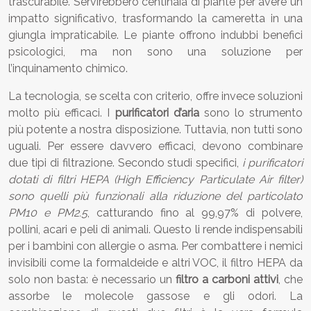
trascurabile. Servirebbero centinaia di piante per avere un
impatto significativo, trasformando la cameretta in una
giungla impraticabile. Le piante offrono indubbi benefici
psicologici, ma non sono una soluzione per
l’inquinamento chimico.
La tecnologia, se scelta con criterio, offre invece soluzioni
molto più efficaci. I
purificatori d’aria
sono lo strumento
più potente a nostra disposizione. Tuttavia, non tutti sono
uguali. Per essere davvero efficaci, devono combinare
due tipi di filtrazione. Secondo studi specifici,
i purificatori
dotati di filtri HEPA (High Efficiency Particulate Air filter)
sono quelli più funzionali alla riduzione del particolato
PM10 e PM2.5
, catturando fino al 99,97% di polvere,
pollini, acari e peli di animali. Questo li rende indispensabili
per i bambini con allergie o asma. Per combattere i nemici
invisibili come la formaldeide e altri VOC, il filtro HEPA da
solo non basta: è necessario un
filtro a carboni attivi
, che
assorbe le molecole gassose e gli odori. La