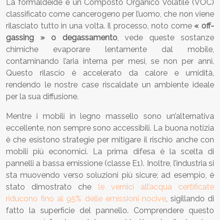
La formaldeide è un Composto Organico Volatile (VOC)
classificato come cancerogeno per l’uomo, che non viene
rilasciato tutto in una volta. Il processo, noto come
« off-
gassing » o degassamento
, vede queste sostanze
chimiche evaporare lentamente dal mobile,
contaminando l’aria interna per mesi, se non per anni.
Questo rilascio è accelerato da calore e umidità,
rendendo le nostre case riscaldate un ambiente ideale
per la sua diffusione.
Mentre i mobili in legno massello sono un’alternativa
eccellente, non sempre sono accessibili. La buona notizia
è che esistono strategie per mitigare il rischio anche con
mobili più economici. La prima difesa è la scelta di
pannelli a bassa emissione (classe E1). Inoltre, l’industria si
sta muovendo verso soluzioni più sicure; ad esempio, è
stato dimostrato che
le vernici all’acqua certificate
riducono fino al 95% delle emissioni nocive
, sigillando di
fatto la superficie del pannello. Comprendere questo