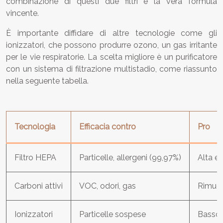
combinazione di questi due filtri è la vera formula
vincente.
È importante diffidare di altre tecnologie come gli
ionizzatori, che possono produrre ozono, un gas irritante
per le vie respiratorie. La scelta migliore è un purificatore
con un sistema di filtrazione multistadio, come riassunto
nella seguente tabella.
Tecnologia
Efficacia contro
Pro
Filtro HEPA
Particelle, allergeni (99,97%)
Alta ef
Carboni attivi
VOC, odori, gas
Rimuov
Ionizzatori
Particelle sospese
Basso