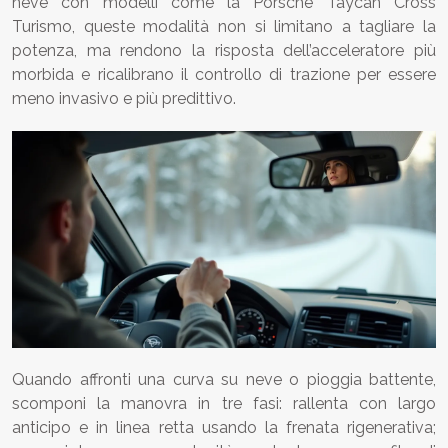
neve con modelli come la Porsche Taycan Cross
Turismo, queste modalità non si limitano a tagliare la
potenza, ma rendono la risposta dell’acceleratore più
morbida e ricalibrano il controllo di trazione per essere
meno invasivo e più predittivo.
Quando affronti una curva su neve o pioggia battente,
scomponi la manovra in tre fasi: rallenta con largo
anticipo e in linea retta usando la frenata rigenerativa;