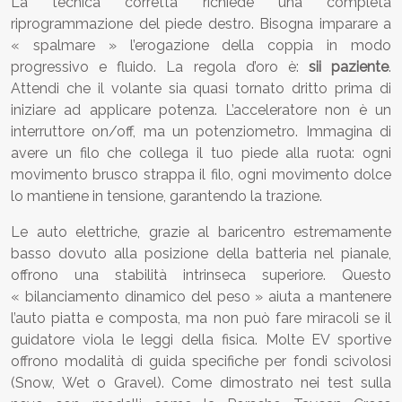
La tecnica corretta richiede una completa
riprogrammazione del piede destro. Bisogna imparare a
« spalmare » l’erogazione della coppia in modo
progressivo e fluido. La regola d’oro è:
sii paziente
.
Attendi che il volante sia quasi tornato dritto prima di
iniziare ad applicare potenza. L’acceleratore non è un
interruttore on/off, ma un potenziometro. Immagina di
avere un filo che collega il tuo piede alla ruota: ogni
movimento brusco strappa il filo, ogni movimento dolce
lo mantiene in tensione, garantendo la trazione.
Le auto elettriche, grazie al baricentro estremamente
basso dovuto alla posizione della batteria nel pianale,
offrono una stabilità intrinseca superiore. Questo
« bilanciamento dinamico del peso » aiuta a mantenere
l’auto piatta e composta, ma non può fare miracoli se il
guidatore viola le leggi della fisica. Molte EV sportive
offrono modalità di guida specifiche per fondi scivolosi
(Snow, Wet o Gravel). Come dimostrato nei test sulla