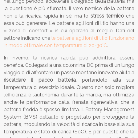
nel lungo periodo, accelerare il degrado della batteria, ma
la questione è più sfumata. Il vero nemico della batteria
non è la ricarica rapida in sé, ma lo
stress termico
che
essa può generare. Le batterie agli ioni di litio hanno una
« zona di comfort » in cui operano al meglio. Dati del
settore indicano che
le batterie agli ioni di litio funzionano
in modo ottimale con temperature di 20-30°C
.
In inverno, la ricarica rapida può addirittura essere
benefica. Collegarsi a una colonnina DC prima di un lungo
viaggio o di affrontare un passo montano innevato aiuta a
riscaldare il pacco batteria
, portandolo alla sua
temperatura di esercizio ideale. Questo non solo migliora
l’efficienza e l’autonomia durante la marcia, ma ottimizza
anche le performance della frenata rigenerativa, che a
batteria fredda è spesso limitata. Il Battery Management
System (BMS) dell’auto è progettato per proteggere la
batteria, modulando la velocità di ricarica in base alla sua
temperatura e stato di carica (SoC). È per questo che la