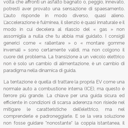
volta che affronti un asfalto bagnato o, peggio, innevato,
potresti aver provato una sensazione di spaesamento.
L’auto risponde in modo diverso, quasi alieno.
L’accelerazione è fulminea, il silenzio è quasi innaturale e il
modo in cui decelera al rilascio del « gas » non
assomiglia a nulla che tu abbia mai guidato. I consigli
generici come « rallentare » o « montare gomme
invernali » sono certamente validi, ma non colgono il
cuore del problema. La transizione a un veicolo elettrico
non è solo un cambio di alimentazione, è un cambio di
paradigma nella dinamica di guida.
La tentazione è quella di trattare la propria EV come una
normale auto a combustione interna (ICE), ma questo è
l’errore più grande. La chiave per una guida sicura ed
efficiente in condizioni di scarsa aderenza non risiede nel
mitigare le caratteristiche dell’elettrico, ma nel
comprenderle e padroneggiarle. E se la vera soluzione
non fosse guidare *nonostante* la coppia istantanea, il